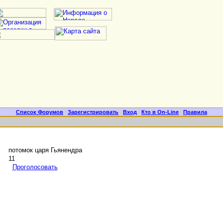
Список Форумов
|
Зарегистрировать
|
Вход
|
Кто в On-Line
|
Правила
потомок царя Гьянендра
11
Проголосовать