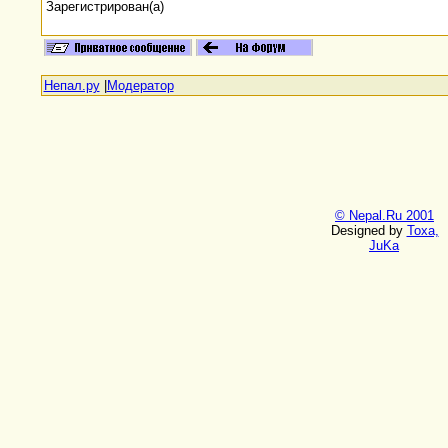
Зарегистрирован(а)
Непал.ру
|
Модератор
© Nepal.Ru 2001
Designed by
Toxa,
JuKa