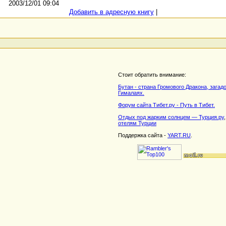
2003/12/01 09:04
Добавить в адресную книгу
|
Стоит обратить внимание:
Бутан - страна Громового Дракона, загад
Гималаях.
Форум сайта Тибет.ру - Путь в Тибет.
Отдых под жарким солнцем — Турция.ру
отелям Турции
Поддержка сайта -
YART.RU
.