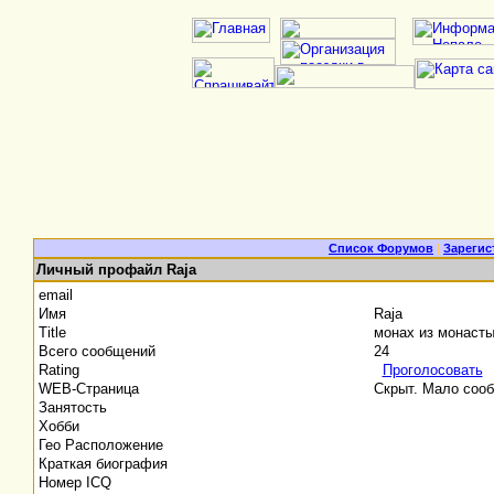
Список Форумов
|
Зарегис
Личный профайл Raja
email
Имя
Raja
Title
монах из монаст
Всего сообщений
24
Rating
Проголосовать
WEB-Страница
Скрыт. Мало соо
Занятость
Хобби
Гео Расположение
Краткая биография
Номер ICQ