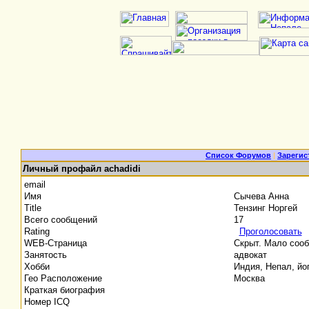
Список Форумов
|
Зарегис
Личный профайл achadidi
email
Имя
Сычева Анна
Title
Тензинг Норгей
Всего сообщений
17
Rating
Проголосовать
WEB-Страница
Скрыт. Мало соо
Занятость
адвокат
Хобби
Индия, Непал, йо
Гео Расположение
Москва
Краткая биография
Номер ICQ