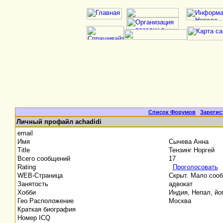
Список Форумов
|
Зарегис
Личный профайл achadidi
email
Имя
Сычева Анна
Title
Тензинг Норгей
Всего сообщений
17
Rating
Проголосовать
WEB-Страница
Скрыт. Мало соо
Занятость
адвокат
Хобби
Индия, Непал, йо
Гео Расположение
Москва
Краткая биография
Номер ICQ