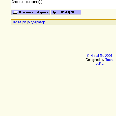
Зарегистрирован(а)
Непал.ру
|
Модератор
© Nepal.Ru 2001
Designed by
Toxa,
JuKa