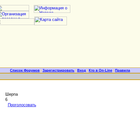
Список Форумов
|
Зарегистрировать
|
Вход
|
Кто в On-Line
|
Правила
Шерпа
6
Проголосовать