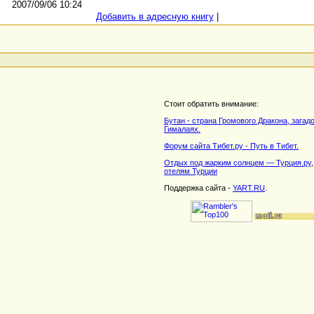
2007/09/06 10:24
Добавить в адресную книгу
|
Стоит обратить внимание:
Бутан - страна Громового Дракона, загад
Гималаях.
Форум сайта Тибет.ру - Путь в Тибет.
Отдых под жарким солнцем — Турция.ру
отелям Турции
Поддержка сайта -
YART.RU
.