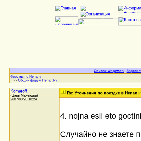
Список Форумов
|
Зарегис
Форумы по Непалу
>>
Общий форум Непал.Ру
Komaroff
Re: Уточнения по поездке в Непал
[r
(Царь Махендра)
2007/08/20 10:24
4. nojna esli eto goctin
Случайно не знаете 