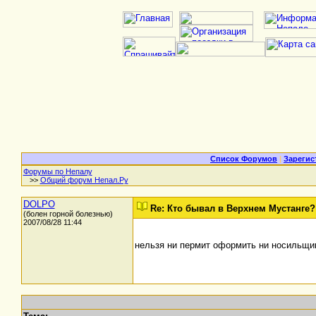
Список Форумов
|
Зарегис
Форумы по Непалу
>>
Общий форум Непал.Ру
DOLPO
Re: Кто бывал в Верхнем Мустанге?
(болен горной болезнью)
2007/08/28 11:44
нельзя ни пермит оформить ни носильщик