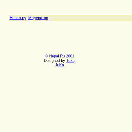
Непал.ру
|
Модератор
© Nepal.Ru 2001
Designed by
Toxa,
JuKa