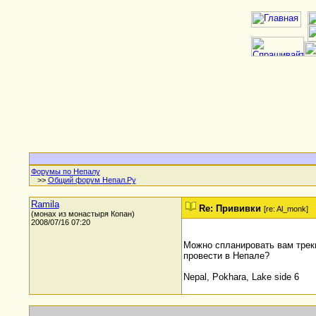
Форумы по Непалу
>>
Общий форум Непал.Ру
Ramila
Re: Прививки
[re: Al_monk]
(монах из монастыря Копан)
2008/07/16 07:20
Можно спланировать вам треки
провести в Непале?
Nepal, Pokhara, Lake side 6