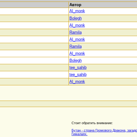
Автор
Al_monk
Bolegh
Al_monk
Ramila
Al_monk
Ramila
Al_monk
Bolegh
tee_sahib
tee_sahib
Al_monk
Стоит обратить внимание:
Бутан - страна Громового Дракона, загад
Гималаях.