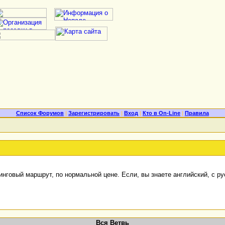
Список Форумов
|
Зарегистрировать
|
Вход
|
Кто в On-Line
|
Правила
нговый маршрут, по нормальной цене. Если, вы знаете английский, с р
Вся Ветвь