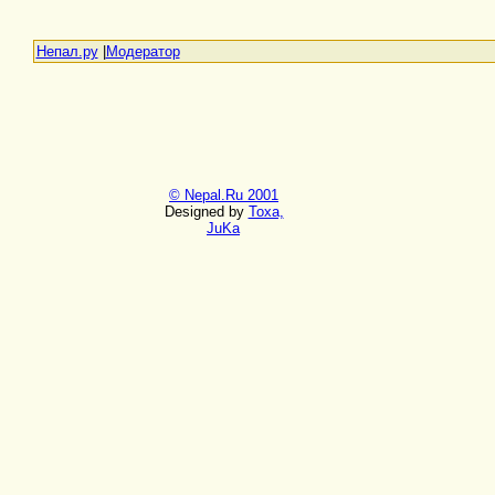
Непал.ру
|
Модератор
© Nepal.Ru 2001
Designed by
Toxa,
JuKa