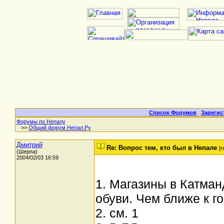
Список Форумов
|
Зарегис
Форумы по Непалу
>>
Общий форум Непал.Ру
Дмитрий
Re: Вопрос тем, кто был в Непале
[r
(Шерпа)
2004/02/03 16:59
1. Магазины в Катманд
обуви. Чем ближе к г
2. см. 1