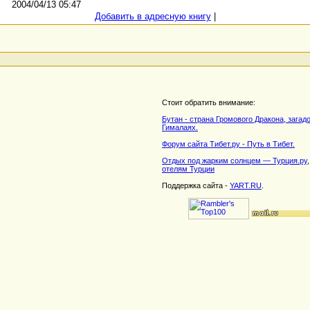
2004/04/13 05:47
Добавить в адресную книгу
|
Стоит обратить внимание:
Бутан - страна Громового Дракона, загад
Гималаях.
Форум сайта Тибет.ру - Путь в Тибет.
Отдых под жарким солнцем — Турция.ру
отелям Турции
Поддержка сайта -
YART.RU
.