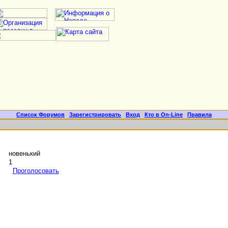
Список Форумов
|
Зарегистрировать
|
Вход
|
Кто в On-Line
|
Правила
новенький
1
Проголосовать