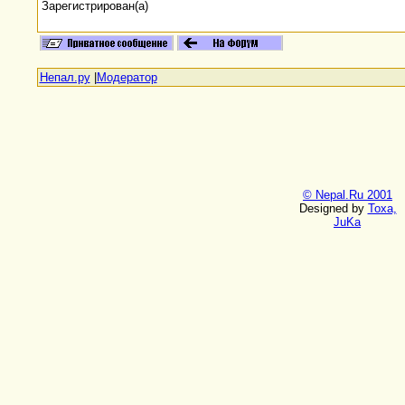
Зарегистрирован(а)
Непал.ру
|
Модератор
© Nepal.Ru 2001
Designed by
Toxa,
JuKa