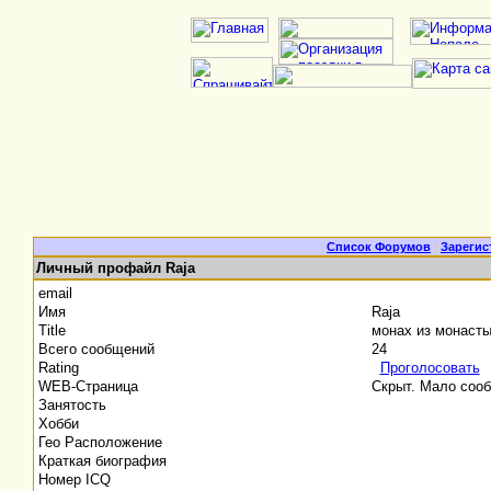
Список Форумов
|
Зарегис
Личный профайл Raja
email
Имя
Raja
Title
монах из монаст
Всего сообщений
24
Rating
Проголосовать
WEB-Страница
Скрыт. Мало соо
Занятость
Хобби
Гео Расположение
Краткая биография
Номер ICQ