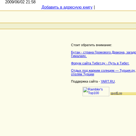
2009/06/02 21:58
Добавить в адресную книгу
|
Стоит обратить внимание:
Бутан - страна Громового Дракона, загад
Гималаях.
Форум сайта Тибет.ру - Путь в Тибет.
Отдых под жарким солнцем — Турция.ру
отелям Турции
Поддержка сайта -
YART.RU
.