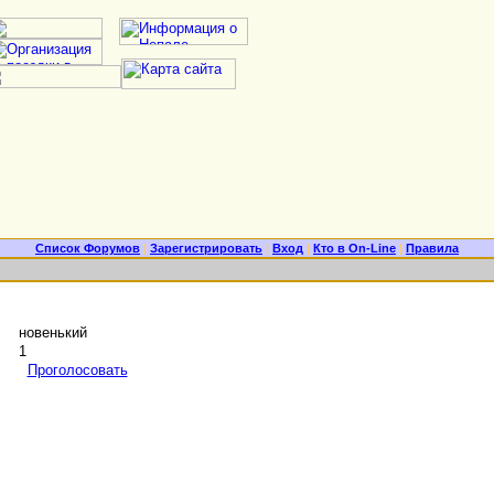
Список Форумов
|
Зарегистрировать
|
Вход
|
Кто в On-Line
|
Правила
новенький
1
Проголосовать