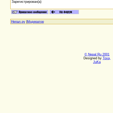
Зарегистрирован(а)
Непал.ру
|
Модератор
© Nepal.Ru 2001
Designed by
Toxa,
JuKa