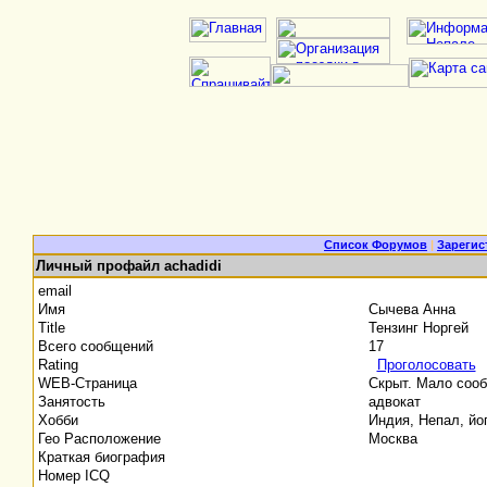
Список Форумов
|
Зарегис
Личный профайл achadidi
email
Имя
Сычева Анна
Title
Тензинг Норгей
Всего сообщений
17
Rating
Проголосовать
WEB-Страница
Скрыт. Мало соо
Занятость
адвокат
Хобби
Индия, Непал, йо
Гео Расположение
Москва
Краткая биография
Номер ICQ