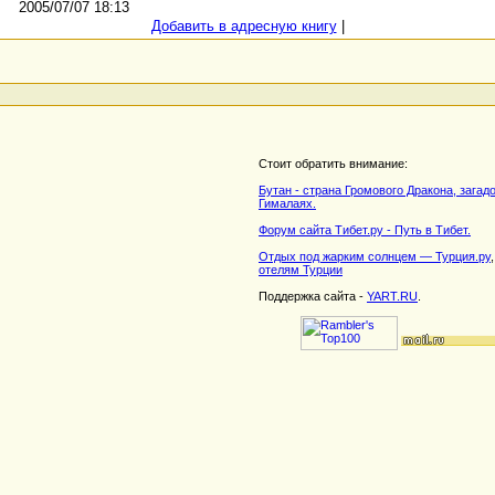
2005/07/07 18:13
Добавить в адресную книгу
|
Стоит обратить внимание:
Бутан - страна Громового Дракона, загад
Гималаях.
Форум сайта Тибет.ру - Путь в Тибет.
Отдых под жарким солнцем — Турция.ру
отелям Турции
Поддержка сайта -
YART.RU
.