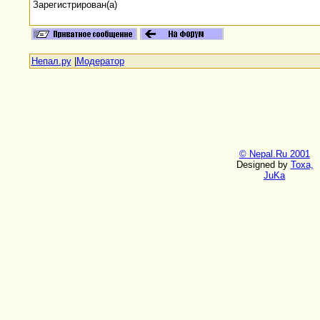
Зарегистрирован(а)
Непал.ру
|
Модератор
© Nepal.Ru 2001
Designed by
Toxa,
JuKa