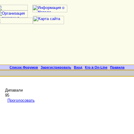
Список Форумов
|
Зарегистрировать
|
Вход
|
Кто в On-Line
|
Правила
Дипавали
95
Проголосовать