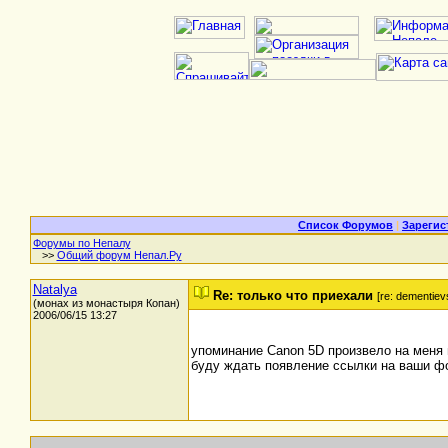
Список Форумов
|
Зарегис
Форумы по Непалу
>>
Общий форум Непал.Ру
Natalya
Re: только что приехали
[re: dementiev
(монах из монастыря Копан)
2006/06/15 13:27
упоминание Canon 5D произвело на меня
буду ждать появление ссылки на ваши ф