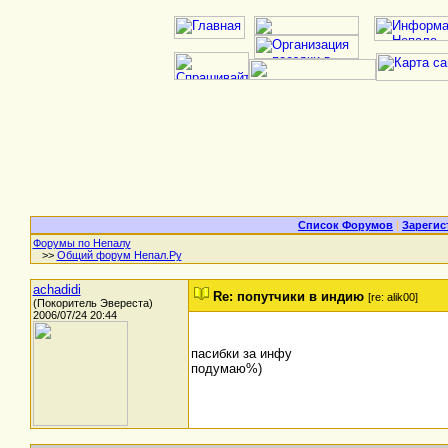
Список Форумов
|
Зарегис
Форумы по Непалу
>>
Общий форум Непал.Ру
achadidi
Re: попутчики в индию
[re: alik00]
(Покоритель Эвереста)
2006/07/24 20:44
пасибки за инфу
подумаю%)