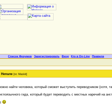
Список Форумов
|
Зарегистрировать
|
Вход
|
Кто в On-Line
|
Правила
 Непале
[re: Maskit]
жно найти человека, который сможет выступить переводчиком (хотя, там 
глоязычного гида, который будет переводить с местных наречий на англи
й!