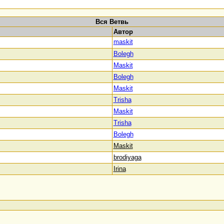
Вся Ветвь
Автор
maskit
Bolegh
Maskit
Bolegh
Maskit
Trisha
Maskit
Trisha
Bolegh
Maskit
brodiyaga
Irina