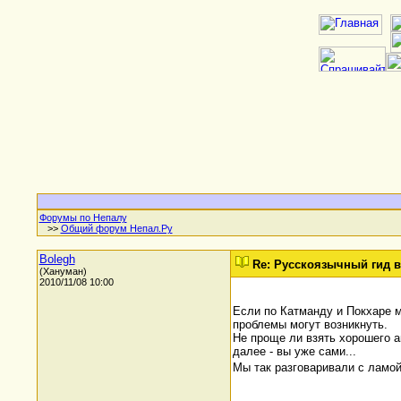
Форумы по Непалу
>>
Общий форум Непал.Ру
Bolegh
Re: Русскоязычный гид в
(Хануман)
2010/11/08 10:00
Если по Катманду и Покхаре мо
проблемы могут возникнуть.
Не проще ли взять хорошего ан
далее - вы уже сами...
Мы так разговаривали с ламо