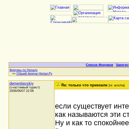
Список Форумов
|
Зарегис
Форумы по Непалу
>>
Общий форум Непал.Ру
dementievskiy
Re: только что приехали
[re: arocha]
(счастливый турист)
2006/06/07 22:58
если существует интер
как называются эти с
Ну и как то спокойнее